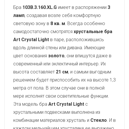
Бра
103B.3.160.XL.G
имеет в распоряжении
3
ламп
, создавая возле себя комфортную
световую зону в
8 кв. м
. Всегда особенно
самодостаточно смотрятся
хрустальные бра
Art Crystal Light
в паре, расположившись
вдоль длинной стены или дивана. Имеющие
цвет основания
золото
, они впишутся даже в
современный или эклектичный интерьер. Их
высота составляет
21 см
, и самым выгодным
решением будет приспособить их на высоте 1,3
метра от пола. В этом случае они в полной
мере исполнят свои осветительные функции.
Эта модель бра
Art Crystal Light
с
хрустальными подвесками выполнена из
комбинации материалов хрусталь и
Стекло
. И в
каждом мельчайшем хрусталике ее выражено