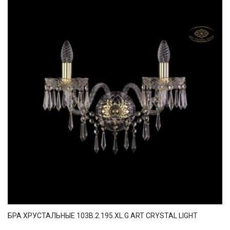
БРА ХРУСТАЛЬНЫЕ 103B.2.195.XL.G ART CRYSTAL LIGHT