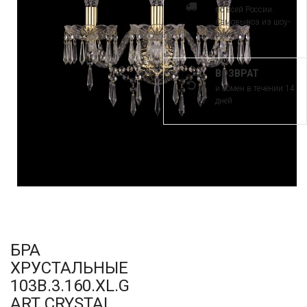
по всей России.
Самовывоз из шоу-
рума
ВОЗВРАТ
и обмен в течении 14
дней
БРА
ХРУСТАЛЬНЫЕ
103B.3.160.XL.G
ART CRYSTAL