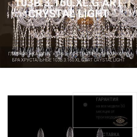
103B.3.160.XL.G ART
CRYSTAL LIGHT
ГЛАВНАЯ
КАТАЛОГ
БРА
СО СТЕКЛЯННЫМ РОЖКОМ
БРА ХРУСТАЛЬНЫЕ 103B.3.160.XL.G ART CRYSTAL LIGHT
ГАРАНТИЯ
на все модели 30
месяцев от
производителя
ДОСТАВКА