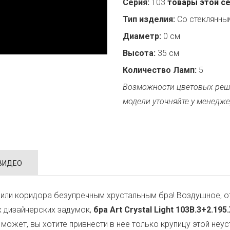
Серия:
103
товары этой с
Тип изделия:
Со стеклянн
Диаметр:
0 см
Высота:
35 см
Количество Ламп:
5
Возможности цветовых реш
модели уточняйте у менедже
ВИДЕО
или коридора безупречным хрустальным бра! Воздушное, о
х дизайнерских задумок,
бра Art Crystal Light 103B.3+2.195
, может, вы хотите привнести в нее только крупицу этой н