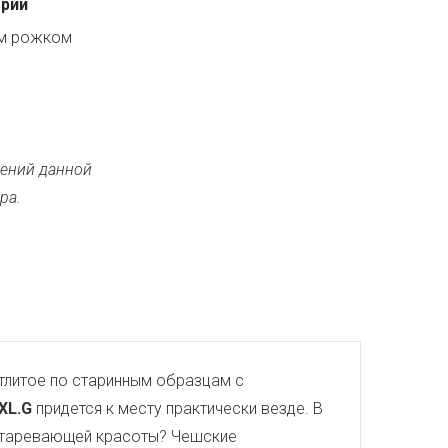
ерии
ым рожком
ений данной
ра.
тлитое по старинным образцам с
.XL.G
придется к месту практически везде. В
еустаревающей красоты? Чешские