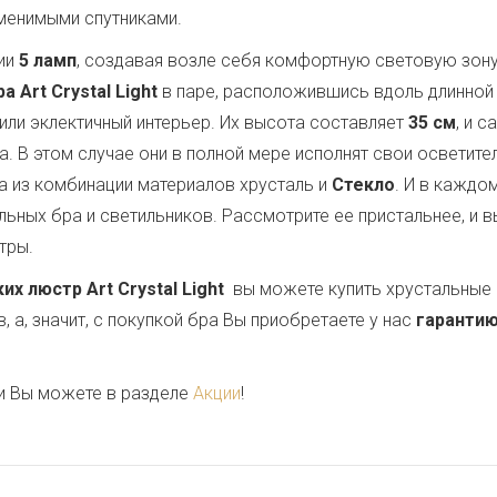
аменимыми спутниками.
ии
5 ламп
, создавая возле себя комфортную световую зон
 Art Crystal Light
в паре, расположившись вдоль длинной 
или эклектичный интерьер. Их высота составляет
35 см
, и 
ла. В этом случае они в полной мере исполнят свои осветит
 из комбинации материалов хрусталь и
Стекло
. И в кажд
ьных бра и светильников. Рассмотрите ее пристальнее, и в
тры.
 люстр Art Crystal Light
вы можете купить хрустальные 
 а, значит, с покупкой бра Вы приобретаете у нас
гарантию
и Вы можете в разделе
Акции
!