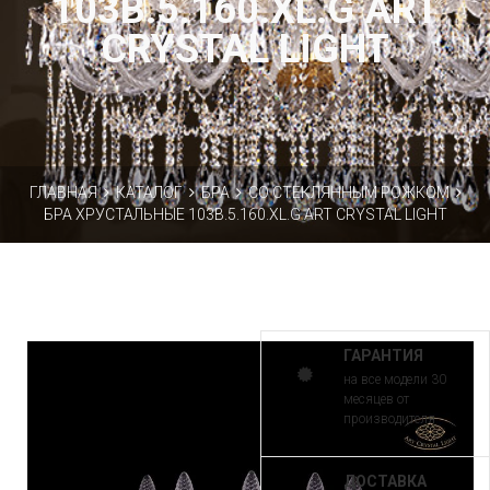
103B.5.160.XL.G ART
CRYSTAL LIGHT
ГЛАВНАЯ
КАТАЛОГ
БРА
СО СТЕКЛЯННЫМ РОЖКОМ
БРА ХРУСТАЛЬНЫЕ 103B.5.160.XL.G ART CRYSTAL LIGHT
ГАРАНТИЯ
на все модели 30
месяцев от
производителя
ДОСТАВКА