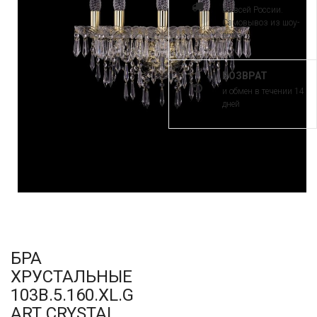
по всей России.
Самовывоз из шоу-
рума
ВОЗВРАТ
и обмен в течении 14
дней
БРА
ХРУСТАЛЬНЫЕ
103B.5.160.XL.G
ART CRYSTAL