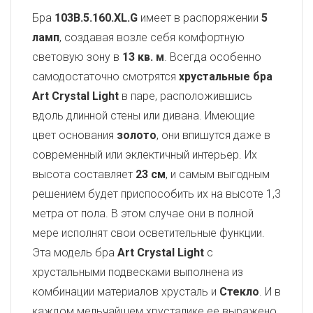
Бра
103B.5.160.XL.G
имеет в распоряжении
5
ламп
, создавая возле себя комфортную
световую зону в
13 кв. м
. Всегда особенно
самодостаточно смотрятся
хрустальные бра
Art Crystal Light
в паре, расположившись
вдоль длинной стены или дивана. Имеющие
цвет основания
золото
, они впишутся даже в
современный или эклектичный интерьер. Их
высота составляет
23 см
, и самым выгодным
решением будет приспособить их на высоте 1,3
метра от пола. В этом случае они в полной
мере исполнят свои осветительные функции.
Эта модель бра
Art Crystal Light
с
хрустальными подвесками выполнена из
комбинации материалов хрусталь и
Стекло
. И в
каждом мельчайшем хрусталике ее выражено