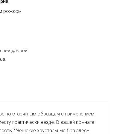
ерии
ым рожком
ений данной
ра.
тое по старинным образцам с применением
месту практически везде. В вашей комнате
красоты? Чешские хрустальные бра здесь