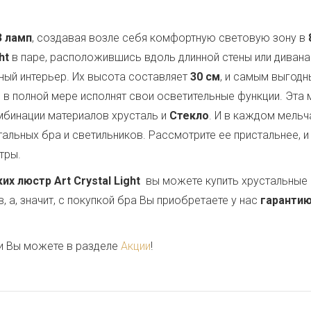
3 ламп
, создавая возле себя комфортную световую зону в
ht
в паре, расположившись вдоль длинной стены или диван
ный интерьер. Их высота составляет
30 см
, и самым выгод
ни в полной мере исполнят свои осветительные функции. Эта
мбинации материалов хрусталь и
Стекло
. И в каждом мель
альных бра и светильников. Рассмотрите ее пристальнее, и
тры.
 люстр Art Crystal Light
вы можете купить хрустальные 
 а, значит, с покупкой бра Вы приобретаете у нас
гарантию
и Вы можете в разделе
Акции
!