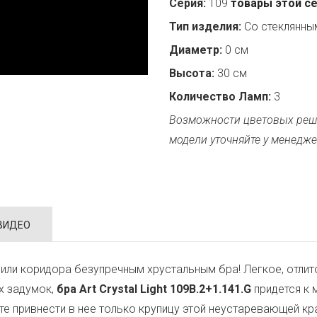
Серия:
109
товары этой с
Тип изделия:
Со стеклянн
Диаметр:
0 см
Высота:
30 см
Количество Ламп:
3
Возможности цветовых реш
модели уточняйте у менедже
ВИДЕО
или коридора безупречным хрустальным бра! Легкое, отли
х задумок,
бра Art Crystal Light 109B.2+1.141.G
придется к 
тите привнести в нее только крупицу этой неустаревающей 