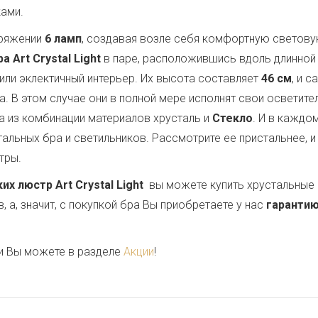
ками.
оряжении
6 ламп
, создавая возле себя комфортную светову
 Art Crystal Light
в паре, расположившись вдоль длинной 
или эклектичный интерьер. Их высота составляет
46 см
, и 
ла. В этом случае они в полной мере исполнят свои осветит
 из комбинации материалов хрусталь и
Стекло
. И в кажд
альных бра и светильников. Рассмотрите ее пристальнее, и
тры.
 люстр Art Crystal Light
вы можете купить хрустальные 
 а, значит, с покупкой бра Вы приобретаете у нас
гарантию
и Вы можете в разделе
Акции
!