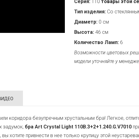
Серия:
110
товары этой с
Тип изделия:
Со стеклянн
Диаметр:
0 см
Высота:
46 см
Количество Ламп:
6
Возможности цветовых реш
модели уточняйте у менедже
ВИДЕО
или коридора безупречным хрустальным бра! Легкое, отли
х задумок,
бра Art Crystal Light 110B.3+2+1.240.G.V7010
при
т, вы хотите привнести в нее только крупицу этой неустар