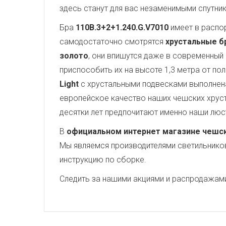
здесь станут для вас незаменимыми спутни
Бра
110B.3+2+1.240.G.V7010
имеет в расп
самодостаточно смотрятся
хрустальные бра
золото
, они впишутся даже в современный 
приспособить их на высоте 1,3 метра от по
Light
с хрустальными подвесками выполнена
европейское качество наших чешских хруст
десятки лет предпочитают именно наши люс
В
официальном интернет магазине чешских
Мы являемся производителями светильников,
инструкцию по сборке.
Следить за нашими акциями и распродажам