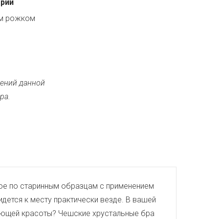
ерии
ым рожком
ений данной
ра.
тое по старинным образцам с применением
дется к месту практически везде. В вашей
евающей красоты? Чешские хрустальные бра