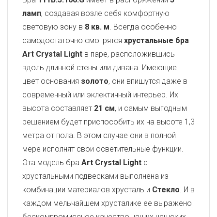
ламп
, создавая возле себя комфортную
световую зону в
8 кв. м
. Всегда особенно
самодостаточно смотрятся
хрустальные бра
Art Crystal Light
в паре, расположившись
вдоль длинной стены или дивана. Имеющие
цвет основания
золото
, они впишутся даже в
современный или эклектичный интерьер. Их
высота составляет
21 см
, и самым выгодным
решением будет приспособить их на высоте 1,3
метра от пола. В этом случае они в полной
мере исполнят свои осветительные функции.
Эта модель бра
Art Crystal Light
с
хрустальными подвесками выполнена из
комбинации материалов хрусталь и
Стекло
. И в
каждом мельчайшем хрусталике ее выражено
бескомпромиссное качество наших чешских