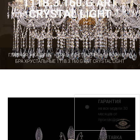
111B.3.160.G ART
CRYSTAL LIGHT
ГЛАВНАЯ
КАТАЛОГ
БРА
СО СТЕКЛЯННЫМ РОЖКОМ
БРА ХРУСТАЛЬНЫЕ 111B.3.160.G ART CRYSTAL LIGHT
ГАРАНТИЯ
на все модели 30
месяцев от
производителя
ДОСТАВКА