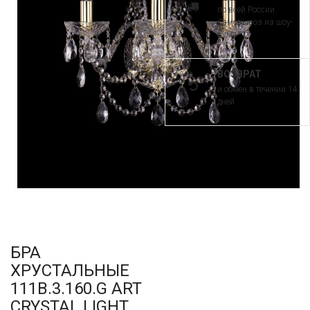
по всей России.
Самовывоз из шоу-
рума
ВОЗВРАТ
и обмен в течении 14
дней
БРА
ХРУСТАЛЬНЫЕ
111B.3.160.G ART
CRYSTAL LIGHT