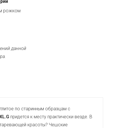
ерии
ым рожком
ений данной
ра.
тлитое по старинным образцам с
.XL.G
придется к месту практически везде. В
еустаревающей красоты? Чешские