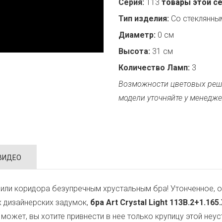
Серия:
113
товары этой с
Тип изделия:
Со стеклянн
Диаметр:
0 см
Высота:
31 см
Количество Ламп:
3
Возможности цветовых реш
модели уточняйте у менедже
ВИДЕО
или коридора безупречным хрустальным бра! Утонченное, о
х дизайнерских задумок,
бра Art Crystal Light 113B.2+1.165
, может, вы хотите привнести в нее только крупицу этой н