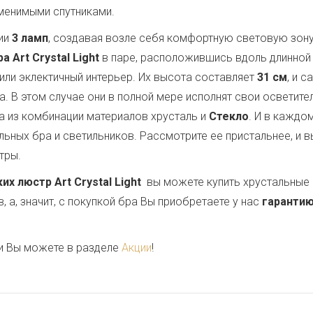
аменимыми спутниками.
ии
3 ламп
, создавая возле себя комфортную световую зон
 Art Crystal Light
в паре, расположившись вдоль длинной 
или эклектичный интерьер. Их высота составляет
31 см
, и 
ла. В этом случае они в полной мере исполнят свои осветит
 из комбинации материалов хрусталь и
Стекло
. И в кажд
ьных бра и светильников. Рассмотрите ее пристальнее, и в
тры.
 люстр Art Crystal Light
вы можете купить хрустальные 
 а, значит, с покупкой бра Вы приобретаете у нас
гарантию
и Вы можете в разделе
Акции
!