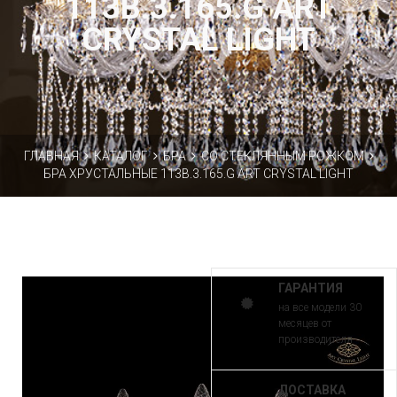
113B.3.165.G ART
CRYSTAL LIGHT
ГЛАВНАЯ
КАТАЛОГ
БРА
СО СТЕКЛЯННЫМ РОЖКОМ
БРА ХРУСТАЛЬНЫЕ 113B.3.165.G ART CRYSTAL LIGHT
ГАРАНТИЯ
на все модели 30
месяцев от
производителя
ДОСТАВКА