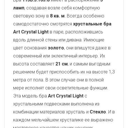
ламп
, создавая возле себя комфортную
световую зону в
8 кв. м
. Всегда особенно
самодостаточно смотрятся
хрустальные бра
Art Crystal Light
в паре, расположившись
вдоль длинной стены или дивана. Имеющие
цвет основания
золото
, они впишутся даже в
современный или эклектичный интерьер. Их
высота составляет
21 см
, и самым выгодным
решением будет приспособить их на высоте 1,3
метра от пола. В этом случае они в полной
мере исполнят свои осветительные функции.
Эта модель бра
Art Crystal Light
с
хрустальными подвесками выполнена из
комбинации материалов хрусталь и
Стекло
. И в
каждом мельчайшем хрусталике ее выражено
мастерское качество наших чешских