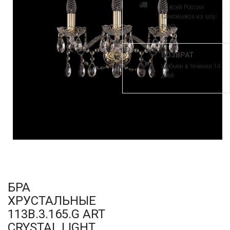
по всей России.
Самовывоз из шоу-
рума
ВОЗВРАТ
и обмен в течении 14
дней
БРА
ХРУСТАЛЬНЫЕ
113B.3.165.G ART
CRYSTAL LIGHT