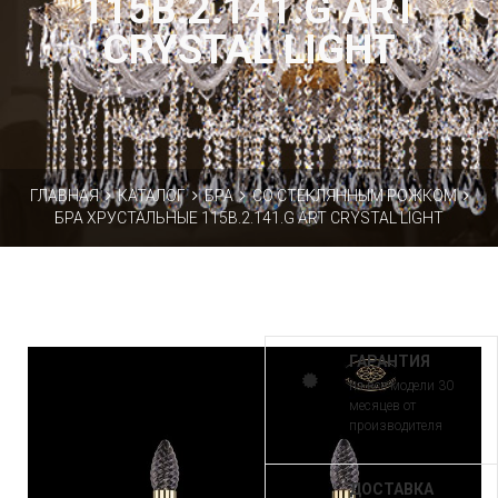
115B.2.141.G ART
CRYSTAL LIGHT
ГЛАВНАЯ
КАТАЛОГ
БРА
СО СТЕКЛЯННЫМ РОЖКОМ
БРА ХРУСТАЛЬНЫЕ 115B.2.141.G ART CRYSTAL LIGHT
ГАРАНТИЯ
на все модели 30
месяцев от
производителя
ДОСТАВКА