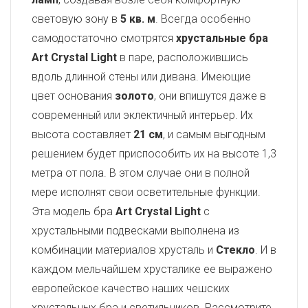
световую зону в
5 кв. м
. Всегда особенно
самодостаточно смотрятся
хрустальные бра
Art Crystal Light
в паре, расположившись
вдоль длинной стены или дивана. Имеющие
цвет основания
золото
, они впишутся даже в
современный или эклектичный интерьер. Их
высота составляет
21 см
, и самым выгодным
решением будет приспособить их на высоте 1,3
метра от пола. В этом случае они в полной
мере исполнят свои осветительные функции.
Эта модель бра
Art Crystal Light
с
хрустальными подвесками выполнена из
комбинации материалов хрусталь и
Стекло
. И в
каждом мельчайшем хрусталике ее выражено
европейское качество наших чешских
хрустальных бра и светильников. Рассмотрите