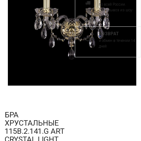
по всей России.
Самовывоз из шоу-
рума
ВОЗВРАТ
и обмен в течении 14
дней
БРА
ХРУСТАЛЬНЫЕ
115B.2.141.G ART
CRYSTAL LIGHT