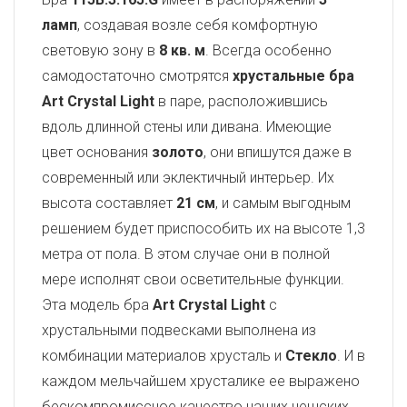
ламп
, создавая возле себя комфортную
световую зону в
8 кв. м
. Всегда особенно
самодостаточно смотрятся
хрустальные бра
Art Crystal Light
в паре, расположившись
вдоль длинной стены или дивана. Имеющие
цвет основания
золото
, они впишутся даже в
современный или эклектичный интерьер. Их
высота составляет
21 см
, и самым выгодным
решением будет приспособить их на высоте 1,3
метра от пола. В этом случае они в полной
мере исполнят свои осветительные функции.
Эта модель бра
Art Crystal Light
с
хрустальными подвесками выполнена из
комбинации материалов хрусталь и
Стекло
. И в
каждом мельчайшем хрусталике ее выражено
бескомпромиссное качество наших чешских