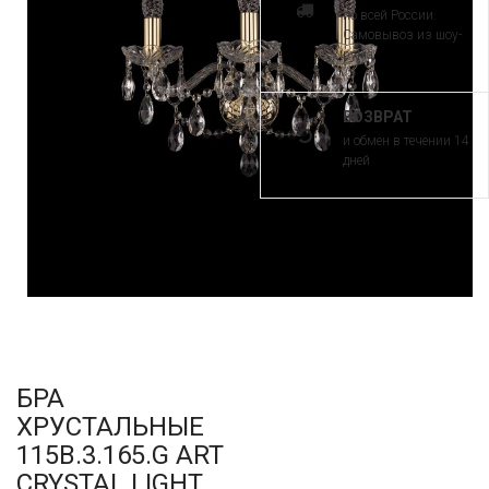
по всей России.
Самовывоз из шоу-
рума
ВОЗВРАТ
и обмен в течении 14
дней
БРА
ХРУСТАЛЬНЫЕ
115B.3.165.G ART
CRYSTAL LIGHT