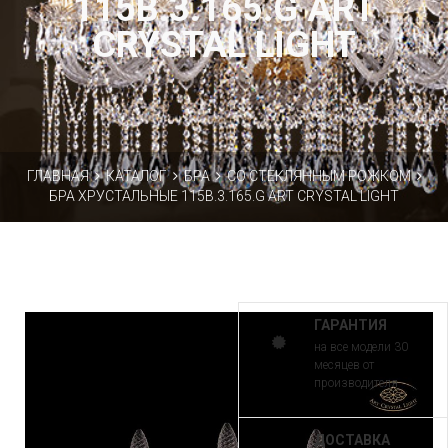
115B.3.165.G ART
CRYSTAL LIGHT
ГЛАВНАЯ
КАТАЛОГ
БРА
СО СТЕКЛЯННЫМ РОЖКОМ
БРА ХРУСТАЛЬНЫЕ 115B.3.165.G ART CRYSTAL LIGHT
ГАРАНТИЯ
на все модели 30
месяцев от
производителя
ДОСТАВКА