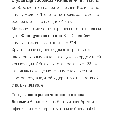
Crystal Light
3003P.23.FP.Amber.H-1B
занимает
особое место в нашей коллекции. Количество
ламп у модели:
1
, свет от которых равномерно
рассеивается по площади
4
кв.м.
Металлические части окрашены в благородный
цвет
Французская патина
. К ней подойдут
лампы накаливания с цоколем
E14
.
Хрустальные подвески для люстры служат
вдохновляющим завершающим аккордом всей
композиции. Общая высота составляет
23
см.
Наполняя помещение теплым свечением, эта
люстра создана, чтобы дарить уют в гостиной,
спальне или зале.
Сегодня
люстры из чешского стекла
Богемия
Вы можете выбрать и приобрести в
официальном интернет-магазине бренда
Art