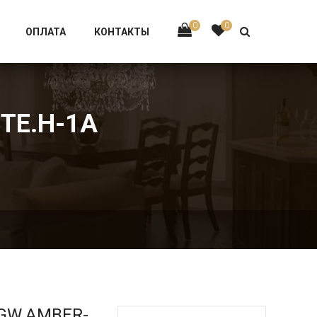
Тел:
+7 926-002-63-43
0
0
ОПЛАТА
КОНТАКТЫ
TE.H-1A
.GW.AMBER-