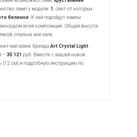
ческими возможностями,
хрустальная
чество ламп у модели:
1
, свет от которых
ото беленое
. К ней подойдут лампы
аккордом всей композиции. Общая высота
иной, спальне или зале.
рнет-магазине бренда
Art Crystal Light
.
я –
35 121
руб. Вместе с вашей новой
ь (12 см) и подробную инструкцию по