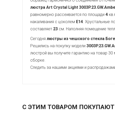
образец гармоничного соединения отточен
люстра Art Crystal Light
3003P.23.GW.Ambe
равномерно рассеивается по площади
4
кв.
накаливания с цоколем
E14
. Хрустальные 
составляет
23
см. Наполняя помещение теплы
Сегодня
люстры из чешского стекла Бог
Решились на покупку модели
3003P.23.GW.A
люстрой вы получите гарантию на товар 30 
сборке.
Следить за нашими акциями и распродажам
С ЭТИМ ТОВАРОМ ПОКУПАЮТ