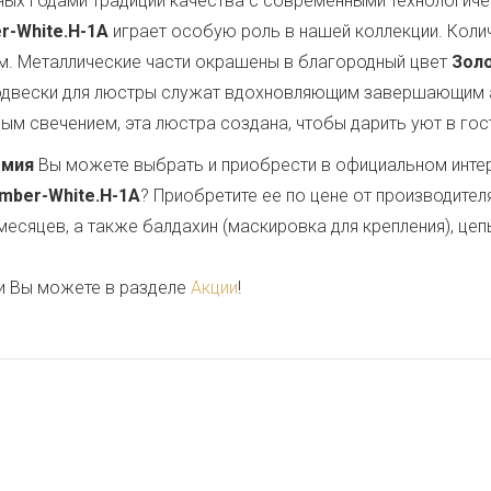
ных годами традиций качества с современными технологи
r-White.H-1A
играет особую роль в нашей коллекции. Коли
м. Металлические части окрашены в благородный цвет
Зол
подвески для люстры служат вдохновляющим завершающим 
м свечением, эта люстра создана, чтобы дарить уют в гост
емия
Вы можете выбрать и приобрести в официальном инте
mber-White.H-1A
? Приобретите ее по цене от производител
месяцев, а также балдахин (маскировка для крепления), цеп
и Вы можете в разделе
Акции
!