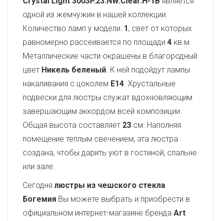
Crystal Light
3003P.23.NW.Clear.H-1B
является
одной из жемчужин в нашей коллекции.
Количество ламп у модели:
1
, свет от которых
равномерно рассеивается по площади
4
кв.м.
Металлические части окрашены в благородный
цвет
Никель беленый
. К ней подойдут лампы
накаливания с цоколем
E14
. Хрустальные
подвески для люстры служат вдохновляющим
завершающим аккордом всей композиции.
Общая высота составляет
23
см. Наполняя
помещение теплым свечением, эта люстра
создана, чтобы дарить уют в гостиной, спальне
или зале.
Сегодня
люстры из чешского стекла
Богемия
Вы можете выбрать и приобрести в
официальном интернет-магазине бренда
Art