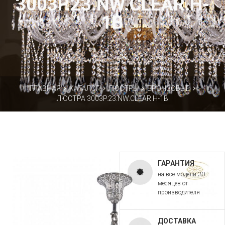
3003P.23.NW.CLEAR.H-
1B
ГЛАВНАЯ
КАТАЛОГ
ЛЮСТРЫ
БРОНЗОВЫЕ
ЛЮСТРА 3003P.23.NW.CLEAR.H-1B
ГАРАНТИЯ
на все модели 30
месяцев от
производителя
ДОСТАВКА