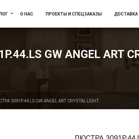
info@artcrystallight.ru
Доставка по всей России
ЛОГ
О НАС
ПРОЕКТЫ И СПЕЦЗАКАЗЫ
ДОСТАВКА
P.44.LS GW ANGEL ART C
ТРА 3091P.44.LS GW ANGEL ART CRYSTAL LIGHT
ЛЮСТРА 3091P.44.