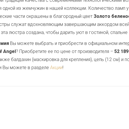
ми традиций качества с современными технологическими в
я одной из жемчужин в нашей коллекции. Количество ламп у
ческие части окрашены в благородный цвет
Золото белено
люстры служат вдохновляющим завершающим аккордом всей
эта люстра создана, чтобы дарить уют в гостиной, спальне 
емия
Вы можете выбрать и приобрести в официальном инте
W Angel
? Приобретите ее по цене от производителя –
52 189
также балдахин (маскировка для крепления), цепь (12 см) и
и Вы можете в разделе
Акции
!