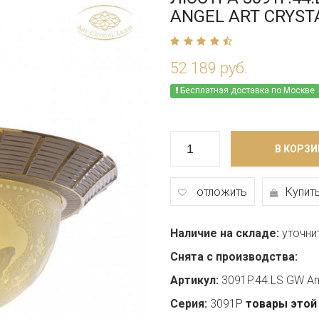
ANGEL ART CRYST
52 189 руб.
Бесплатная доставка по Москве
В КОРЗИ
отложить
Купить
Наличие на складе:
уточни
Снята с производства:
Артикул:
3091P.44.LS GW An
Серия:
3091P
товары этой