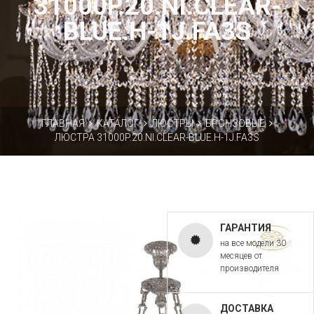
31000P.20.NI.CLEAR-
BLUE.H-1J.FA3S
ГЛАВНАЯ
КАТАЛОГ
ЛЮСТРЫ
БРОНЗОВЫЕ
ЛЮСТРА 31000P.20.NI.CLEAR-BLUE.H-1J.FA3S
ГАРАНТИЯ
на все модели 30
месяцев от
производителя
ДОСТАВКА