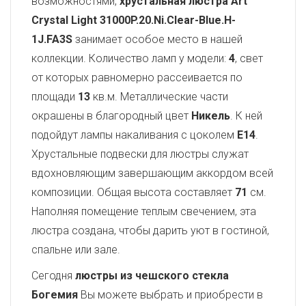
возможностями,
хрустальная люстра Art
Crystal Light
31000P.20.Ni.Clear-Blue.H-
1J.FA3S
занимает особое место в нашей
коллекции. Количество ламп у модели:
4
, свет
от которых равномерно рассеивается по
площади
13
кв.м. Металлические части
окрашены в благородный цвет
Никель
. К ней
подойдут лампы накаливания с цоколем
E14
.
Хрустальные подвески для люстры служат
вдохновляющим завершающим аккордом всей
композиции. Общая высота составляет
71
см.
Наполняя помещение теплым свечением, эта
люстра создана, чтобы дарить уют в гостиной,
спальне или зале.
Сегодня
люстры из чешского стекла
Богемия
Вы можете выбрать и приобрести в