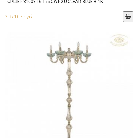
ТОРШЕР 31003T.6.175.GW.P2.U.CLEAR-BLUE.H-1K
215 107 руб.