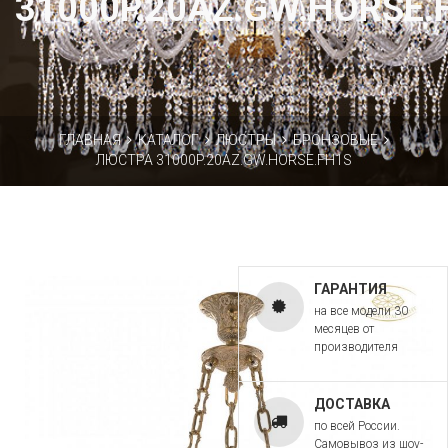
31000P.20AZ.GW.HORSE.
ГЛАВНАЯ
КАТАЛОГ
ЛЮСТРЫ
БРОНЗОВЫЕ
ЛЮСТРА 31000P.20AZ.GW.HORSE.FH1S
ГАРАНТИЯ
на все модели 30
месяцев от
производителя
ДОСТАВКА
по всей России.
Самовывоз из шоу-