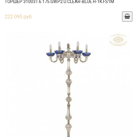
ТОРШЕР 31003T.6.175.GW.P2.U.CLEAR-BLUE.H-1K.FS1M
222 095 руб.