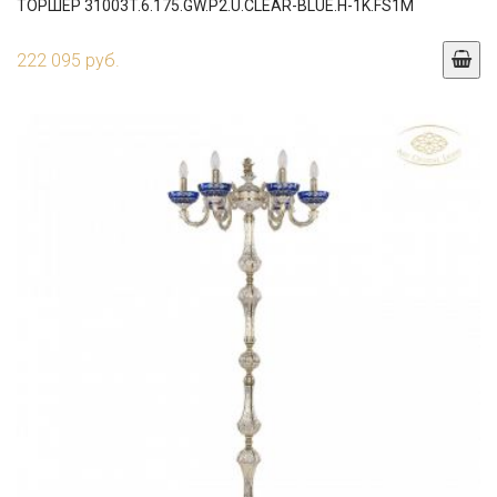
ТОРШЕР 31003T.6.175.GW.P2.U.CLEAR-BLUE.H-1K.FS1M
222 095 руб.