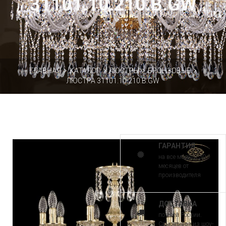
31101.10.210.B.GW
ГЛАВНАЯ
КАТАЛОГ
ЛЮСТРЫ
БРОНЗОВЫЕ
ЛЮСТРА 31101.10.210.B.GW
ГАРАНТИЯ
на все модели 30
месяцев от
производителя
ДОСТАВКА
по всей России.
Самовывоз из шоу-