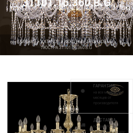
31101.16.360.B.G
ГЛАВНАЯ
КАТАЛОГ
ЛЮСТРЫ
БРОНЗОВЫЕ
ЛЮСТРА 31101.16.360.B.G
ГАРАНТИЯ
на все модели 30
месяцев от
производителя
ДОСТАВКА
по всей России.
Самовывоз из шоу-