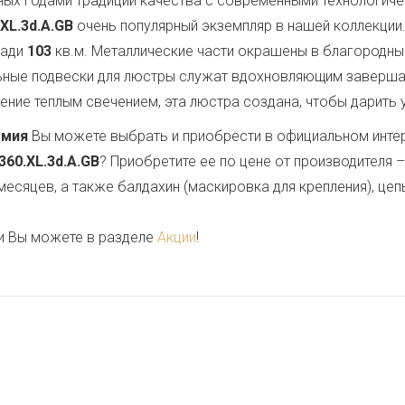
ных годами традиций качества с современными технологи
XL.3d.A.GB
очень популярный экземпляр в нашей коллекции.
щади
103
кв.м. Металлические части окрашены в благородны
льные подвески для люстры служат вдохновляющим заверш
ние теплым свечением, эта люстра создана, чтобы дарить ую
емия
Вы можете выбрать и приобрести в официальном инте
360.XL.3d.A.GB
? Приобретите ее по цене от производителя 
месяцев, а также балдахин (маскировка для крепления), цеп
и Вы можете в разделе
Акции
!