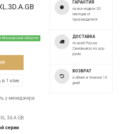
ГАРАНТИЯ
XL.3D.A.GB
на все модели 30
месяцев от
производителя
ДОСТАВКА
и Московской области
по всей России.
Самовывоз из шоу-
рума
НУ
ВОЗВРАТ
и обмен в течении 14
 в 1 клик
дней
ть у менеджера
XL.3d.A.GB
ой серии