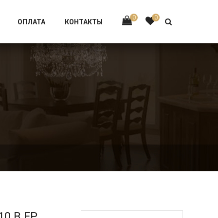
Тел:
+7 926-002-63-43
0
0
ОПЛАТА
КОНТАКТЫ
P
10.B.FP