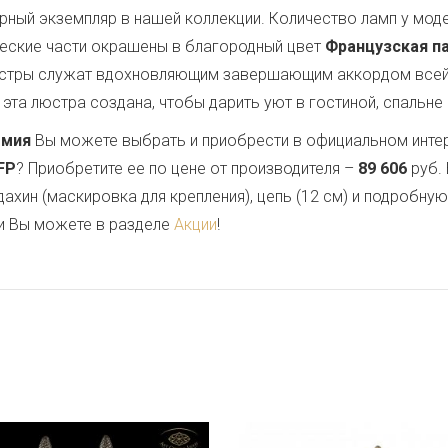
рный экземпляр в нашей коллекции. Количество ламп у мод
ческие части окрашены в благородный цвет
Французская п
люстры служат вдохновляющим завершающим аккордом всей
эта люстра создана, чтобы дарить уют в гостиной, спальне 
емия
Вы можете выбрать и приобрести в официальном инте
.FP
? Приобретите ее по цене от производителя –
89 606
руб. 
дахин (маскировка для крепления), цепь (12 см) и подробну
и Вы можете в разделе
Акции
!