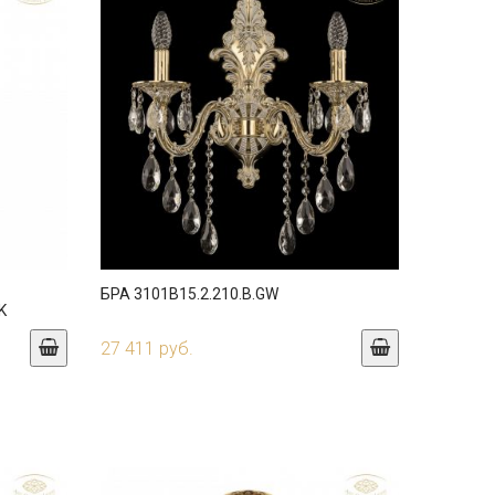
БРА 3101B15.2.210.B.GW
K
27 411 руб.