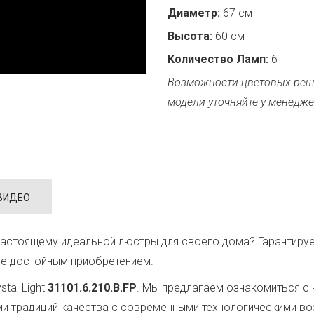
Диаметр:
67 см
Высота:
60 см
Количество Ламп:
6
Возможности цветовых реш
модели уточняйте у менедже
ВИДЕО
астоящему идеальной люстры для своего дома? Гарантируе
ее достойным приобретением.
tal Light
31101.6.210.B.FP
. Мы предлагаем ознакомиться с 
ми традиций качества с современными технологическими в