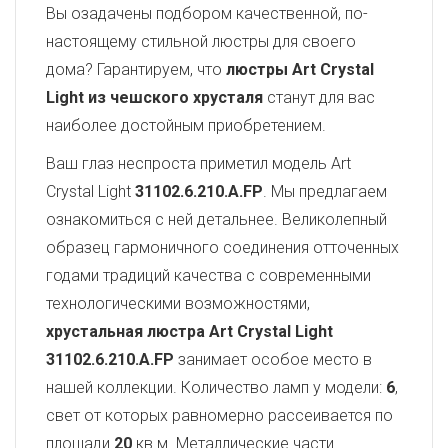
Вы озадачены подбором качественной, по-
настоящему стильной люстры для своего
дома? Гарантируем, что
люстры Art Crystal
Light из чешского хрусталя
станут для вас
наиболее достойным приобретением.
Ваш глаз неспроста приметил модель Art
Crystal Light
31102.6.210.A.FP
. Мы предлагаем
ознакомиться с ней детальнее. Великолепный
образец гармоничного соединения отточенных
годами традиций качества с современными
технологическими возможностями,
хрустальная люстра Art Crystal Light
31102.6.210.A.FP
занимает особое место в
нашей коллекции. Количество ламп у модели:
6
,
свет от которых равномерно рассеивается по
площади
20
кв.м. Металлические части