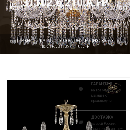
31102.6.210.A.FP
ГЛАВНАЯ
КАТАЛОГ
ЛЮСТРЫ
БРОНЗОВЫЕ
ЛЮСТРА 31102.6.210.A.FP
ГАРАНТИЯ
на все модели 30
месяцев от
производителя
ДОСТАВКА
по всей России.
Самовывоз из шоу-