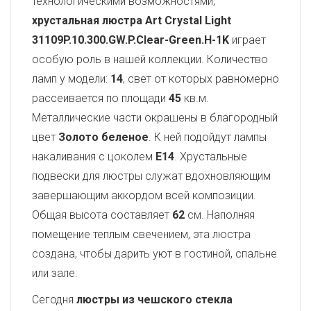
технологическими возможностями,
хрустальная люстра Art Crystal Light
31109P.10.300.GW.P.Clear-Green.H-1K
играет
особую роль в нашей коллекции. Количество
ламп у модели:
14
, свет от которых равномерно
рассеивается по площади
45
кв.м.
Металлические части окрашены в благородный
цвет
Золото беленое
. К ней подойдут лампы
накаливания с цоколем
E14
. Хрустальные
подвески для люстры служат вдохновляющим
завершающим аккордом всей композиции.
Общая высота составляет
62
см. Наполняя
помещение теплым свечением, эта люстра
создана, чтобы дарить уют в гостиной, спальне
или зале.
Сегодня
люстры из чешского стекла