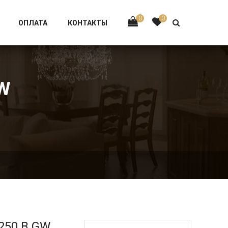
Тел:
+7 926-002-63-43
0
0
ОПЛАТА
КОНТАКТЫ
W
250.B.GW