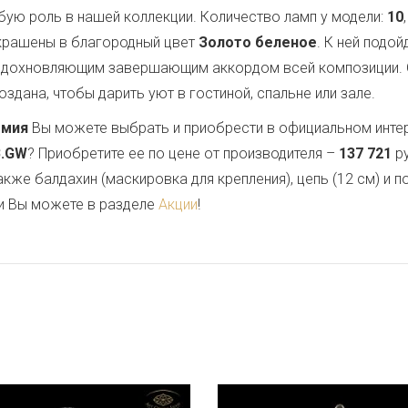
бую роль в нашей коллекции. Количество ламп у модели:
10
окрашены в благородный цвет
Золото беленое
. К ней подо
 вдохновляющим завершающим аккордом всей композиции.
здана, чтобы дарить уют в гостиной, спальне или зале.
емия
Вы можете выбрать и приобрести в официальном инте
B.GW
? Приобретите ее по цене от производителя –
137 721
ру
также балдахин (маскировка для крепления), цепь (12 см) и
и Вы можете в разделе
Акции
!