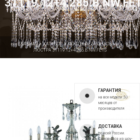
31119.12+4.285.B.NW.FE
ГЛАВНАЯ
КАТАЛОГ
ЛЮСТРЫ
БРОНЗОВЫЕ
ЛЮСТРА 31119.12+4.285.B.NW.FE1S
ГАРАНТИЯ
на все модели 30
месяцев от
производителя
ДОСТАВКА
по всей России.
Самовывоз из шоу-