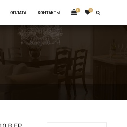
Тел:
+7 926-002-63-43
0
0
ОПЛАТА
КОНТАКТЫ
P
10.B.FP