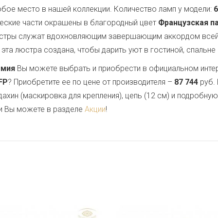
бое место в нашей коллекции. Количество ламп у модели:
6
ческие части окрашены в благородный цвет
Французская п
люстры служат вдохновляющим завершающим аккордом всей
эта люстра создана, чтобы дарить уют в гостиной, спальне 
емия
Вы можете выбрать и приобрести в официальном инте
.FP
? Приобретите ее по цене от производителя –
87 744
руб. 
дахин (маскировка для крепления), цепь (12 см) и подробну
и Вы можете в разделе
Акции
!