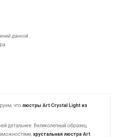
ений данной
ра.
руем, что
люстры Art Crystal Light из
ней детальнее. Великолепный образец
озможностями,
хрустальная люстра Art