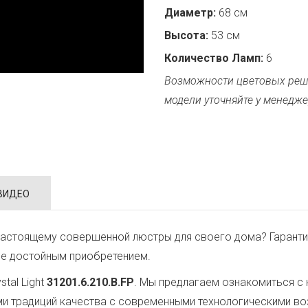
Диаметр:
68 см
Высота:
53 см
Количество Ламп:
6
Возможности цветовых реш
модели уточняйте у менедже
ВИДЕО
настоящему совершенной люстры для своего дома? Гаранти
ее достойным приобретением.
tal Light
31201.6.210.B.FP
. Мы предлагаем ознакомиться с 
ми традиций качества с современными технологическими в