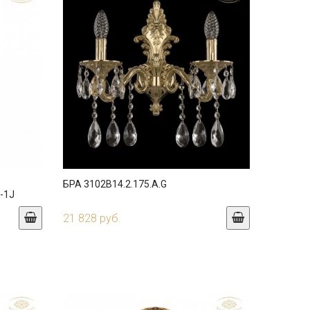
БРА 3102B14.2.175.A.G
-1J
21 828 руб.