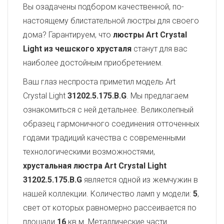
Вы озадачены подбором качественной, по-
настоящему блистательной люстры для своего
дома? Гарантируем, что
люстры Art Crystal
Light из чешского хрусталя
станут для вас
наиболее достойным приобретением.
Ваш глаз неспроста приметил модель Art
Crystal Light
31202.5.175.B.G
. Мы предлагаем
ознакомиться с ней детальнее. Великолепный
образец гармоничного соединения отточенных
годами традиций качества с современными
технологическими возможностями,
хрустальная люстра Art Crystal Light
31202.5.175.B.G
является одной из жемчужин в
нашей коллекции. Количество ламп у модели:
5
,
свет от которых равномерно рассеивается по
площади
16
кв.м. Металлические части