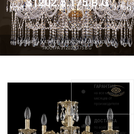
31202.5.175.B.G
ГЛАВНАЯ
КАТАЛОГ
ЛЮСТРЫ
БРОНЗОВЫЕ
ЛЮСТРА 31202.5.175.B.G
ГАРАНТИЯ
на все модели 30
месяцев от
производителя
ДОСТАВКА
по всей России.
Самовывоз из шоу-