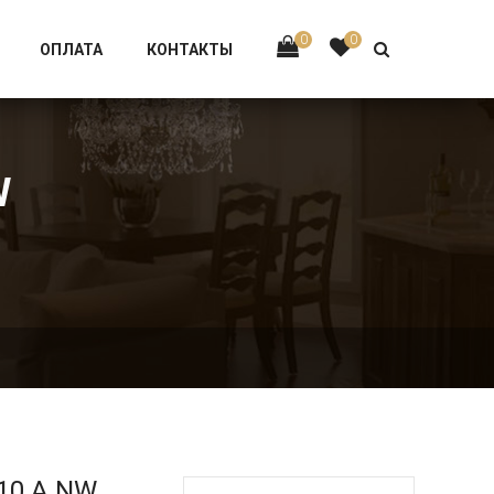
Тел:
+7 926-002-63-43
0
0
ОПЛАТА
КОНТАКТЫ
W
10.A.NW