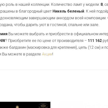
ую роль в нашей коллекции. Количество ламп у модели:
8
, 
окрашены в благородный цвет
Никель беленый
. К ней подо
 вдохновляющим завершающим аккордом всей композиции.
здана, чтобы дарить уют в гостиной, спальне или зале.
емия
Вы можете выбрать и приобрести в официальном инте
.NW
? Приобретите ее по цене от производителя –
111 162
руб
также балдахин (маскировка для крепления), цепь (12 см) и
и Вы можете в разделе
Акции
!