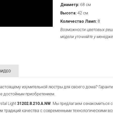
Диаметр:
68 см
Высота:
42 см
Количество Ламп:
8
Возможности цветовых реш
модели уточняйте у менедже
ВИДЕО
астоящему изумительной люстры для своего дома? Гаранти
ее достойным приобретением.
tal Light
31202.8.210.A.NW
. Мы предлагаем ознакомиться с
ми традиций качества с современными технологическими в