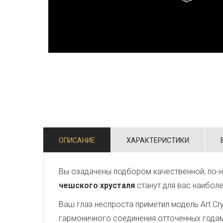
ОПИСАНИЕ
ХАРАКТЕРИСТИКИ
Вы озадачены подбором качественной, по-н
чешского хрусталя
станут для вас наибол
Ваш глаз неспроста приметил модель Art Crys
гармоничного соединения отточенных года