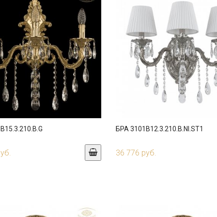
B15.3.210.B.G
БРА 3101B12.3.210.B.NI.ST1
руб.
36 776 руб.