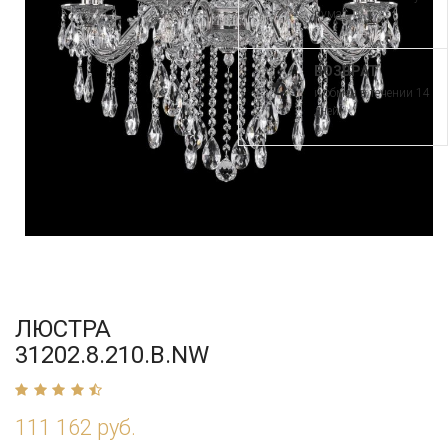
рума
ВОЗВРАТ
и обмен в течении 14
дней
ЛЮСТРА
31202.8.210.B.NW
111 162 руб.