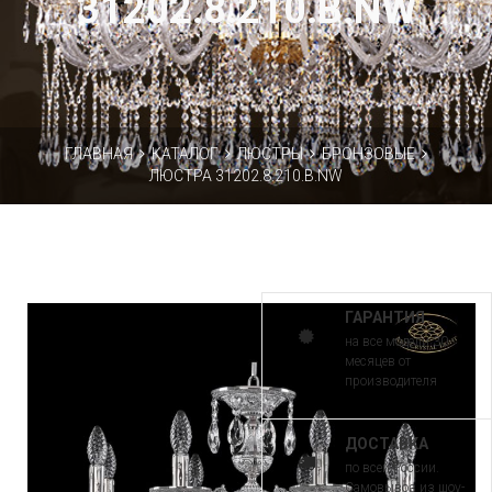
31202.8.210.B.NW
ГЛАВНАЯ
КАТАЛОГ
ЛЮСТРЫ
БРОНЗОВЫЕ
ЛЮСТРА 31202.8.210.B.NW
ГАРАНТИЯ
на все модели 30
месяцев от
производителя
ДОСТАВКА
по всей России.
Самовывоз из шоу-