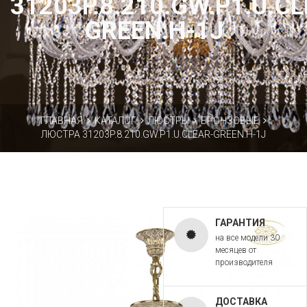
31203P.8.210.GW.P1.U.C
GREEN.H-1J
ГЛАВНАЯ
КАТАЛОГ
ЛЮСТРЫ
БРОНЗОВЫЕ
ЛЮСТРА 31203P.8.210.GW.P1.U.CLEAR-GREEN.H-1J
ГАРАНТИЯ
на все модели 30
месяцев от
производителя
ДОСТАВКА