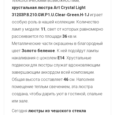
технологическими возможностями,
хрустальная люстра Art Crystal Light
31203P.8.210.GW.P1.U.Clear-Green.H-1J
играет
особую роль в нашей коллекции. Количество
ламп у модели:
11
, свет от которых равномерно
рассеивается по площади
36
кв.м.
Металлические части окрашены в благородный
цвет
Золото беленое
. К ней подойдут лампы
накаливания с цоколем
E14
. Хрустальные
подвески для люстры служат вдохновляющим
завершающим аккордом всей композиции.
Общая высота составляет
46
см. Наполняя
помещение теплым свечением, эта люстра
создана, чтобы дарить уют в гостиной, спальне
или зале.
Сегодня
люстры из чешского стекла