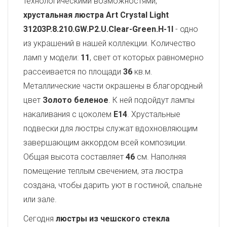
технологическими возможностями,
хрустальная люстра Art Crystal Light
31203P.8.210.GW.P2.U.Clear-Green.H-1I
- одно
из украшений в нашей коллекции. Количество
ламп у модели:
11
, свет от которых равномерно
рассеивается по площади
36
кв.м.
Металлические части окрашены в благородный
цвет
Золото беленое
. К ней подойдут лампы
накаливания с цоколем
E14
. Хрустальные
подвески для люстры служат вдохновляющим
завершающим аккордом всей композиции.
Общая высота составляет
46
см. Наполняя
помещение теплым свечением, эта люстра
создана, чтобы дарить уют в гостиной, спальне
или зале.
Сегодня
люстры из чешского стекла