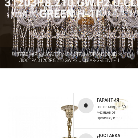
31203P.8.210.GW.P2.U.C
GREEN.H-1I
ГЛАВНАЯ
КАТАЛОГ
ЛЮСТРЫ
БРОНЗОВЫЕ
ЛЮСТРА 31203P.8.210.GW.P2.U.CLEAR-GREEN.H-1I
ГАРАНТИЯ
на все модели 30
месяцев от
производителя
ДОСТАВКА