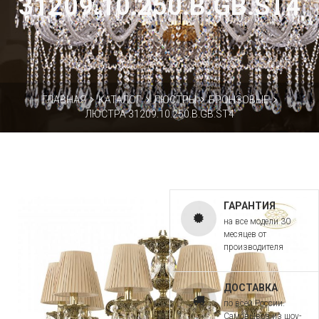
31209.10.250.B.GB.ST4
ГЛАВНАЯ
КАТАЛОГ
ЛЮСТРЫ
БРОНЗОВЫЕ
ЛЮСТРА 31209.10.250.B.GB.ST4
ГАРАНТИЯ
на все модели 30
месяцев от
производителя
ДОСТАВКА
по всей России.
Самовывоз из шоу-