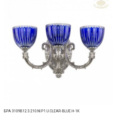
БРА 3109B12.3.210.NI.P1.U.CLEAR-BLUE.H-1K