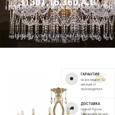
31301.16.360.A.G
ГЛАВНАЯ
КАТАЛОГ
ЛЮСТРЫ
БРОНЗОВЫЕ
ЛЮСТРА 31301.16.360.A.G
ГАРАНТИЯ
на все модели 30
месяцев от
производителя
ДОСТАВКА
по всей России.
Самовывоз из шоу-