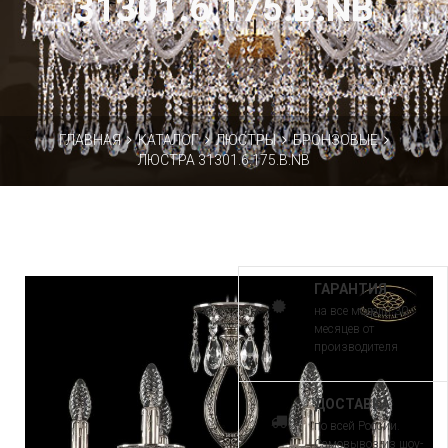
31301.6.175.B.NB
ГЛАВНАЯ
КАТАЛОГ
ЛЮСТРЫ
БРОНЗОВЫЕ
ЛЮСТРА 31301.6.175.B.NB
ГАРАНТИЯ
на все модели 30
месяцев от
производителя
ДОСТАВКА
по всей России.
Самовывоз из шоу-