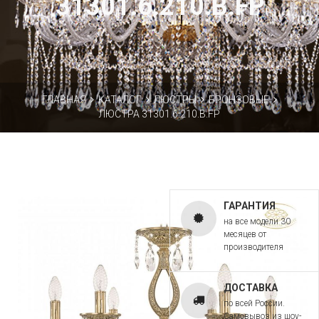
31301.6.210.B.FP
ГЛАВНАЯ
КАТАЛОГ
ЛЮСТРЫ
БРОНЗОВЫЕ
ЛЮСТРА 31301.6.210.B.FP
ГАРАНТИЯ
на все модели 30
месяцев от
производителя
ДОСТАВКА
по всей России.
Самовывоз из шоу-