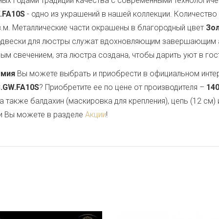
ных годами традиций качества с современными технологи
W.FA10S
- одно из украшений в нашей коллекции. Количество
.м. Металлические части окрашены в благородный цвет
Зо
подвески для люстры служат вдохновляющим завершающим 
м свечением, эта люстра создана, чтобы дарить уют в гост
емия
Вы можете выбрать и приобрести в официальном инте
B.GW.FA10S
? Приобретите ее по цене от производителя –
140
 а также балдахин (маскировка для крепления), цепь (12 см
и Вы можете в разделе
Акции
!