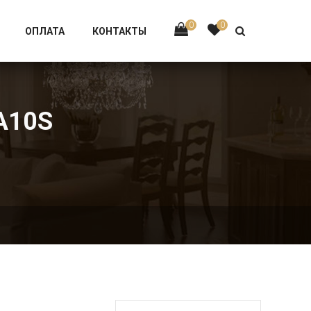
Тел:
+7 926-002-63-43
0
0
ОПЛАТА
КОНТАКТЫ
A10S