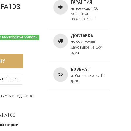
ГАРАНТИЯ
.FA10S
на все модели 30
месяцев от
производителя
ДОСТАВКА
и Московской области
по всей России.
Самовывоз из шоу-
рума
НУ
ВОЗВРАТ
и обмен в течении 14
 в 1 клик
дней
ть у менеджера
W.FA10S
ой серии