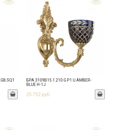
.GB.SQ1
БРА 3109B15.1.210.G.P1.U.AMBER-
BLUE.H-1J
25 752 руб.