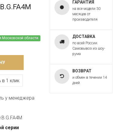
ГАРАНТИЯ
.B.G.FA4M
на все модели 30
месяцев от
производителя
ДОСТАВКА
и Московской области
по всей России.
Самовывоз из шоу-
рума
НУ
ВОЗВРАТ
и обмен в течении 14
 в 1 клик
дней
ть у менеджера
D.B.G.FA4M
ой серии