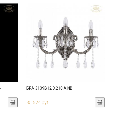
-
БРА 3109B12.3.210.A.NB
35 524 руб.