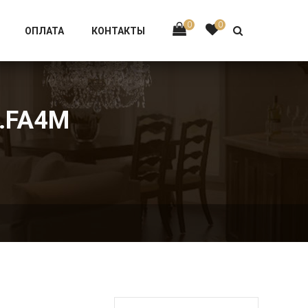
Тел:
+7 926-002-63-43
0
0
ОПЛАТА
КОНТАКТЫ
G.FA4M