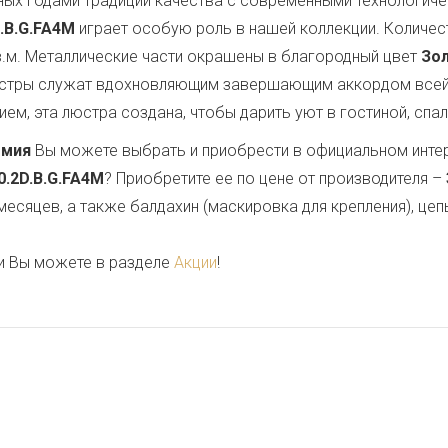
ных годами традиций качества с современными технологи
D.B.G.FA4M
играет особую роль в нашей коллекции. Количес
.м. Металлические части окрашены в благородный цвет
Зо
люстры служат вдохновляющим завершающим аккордом всей
м, эта люстра создана, чтобы дарить уют в гостиной, спал
емия
Вы можете выбрать и приобрести в официальном инте
0.2D.B.G.FA4M
? Приобретите ее по цене от производителя –
месяцев, а также балдахин (маскировка для крепления), цеп
и Вы можете в разделе
Акции
!