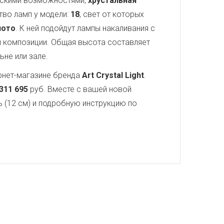
ческими возможностями,
хрустальная
тво ламп у модели:
18
, свет от которых
лото
. К ней подойдут лампы накаливания с
 композиции. Общая высота составляет
ьне или зале.
рнет-магазине бренда
Art Crystal Light
.
311 695
руб. Вместе с вашей новой
ь (12 см) и подробную инструкцию по