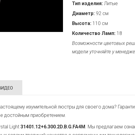
Тип изделия:
Литые
Диаметр:
92 см
Высота:
110 см
Количество Ламп:
18
Возможности цветовых реш
модели уточняйте у менедже
ВИДЕО
астоящему изумительной люстры для своего дома? Гаранти
ее достойным приобретением.
tal Light
31401.12+6.300.2D.B.G.FA4M
. Мы предлагаем озна