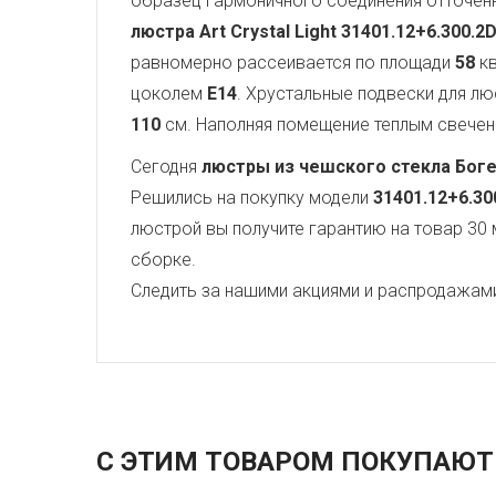
образец гармоничного соединения отточен
люстра Art Crystal Light
31401.12+6.300.2
равномерно рассеивается по площади
58
кв
цоколем
E14
. Хрустальные подвески для 
110
см. Наполняя помещение теплым свечение
Сегодня
люстры из чешского стекла Бог
Решились на покупку модели
31401.12+6.30
люстрой вы получите гарантию на товар 30 
сборке.
Следить за нашими акциями и распродажам
С ЭТИМ ТОВАРОМ ПОКУПАЮТ