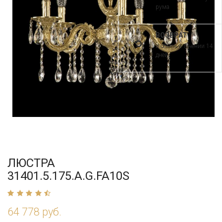
рума
ВОЗВРАТ
и обмен в течении 14
дней
ЛЮСТРА
31401.5.175.A.G.FA10S
64 778 руб.