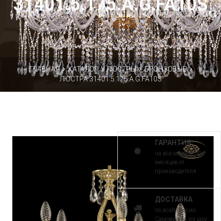
31401.5.175.A.G.FA10S
ГЛАВНАЯ
КАТАЛОГ
ЛЮСТРЫ
БРОНЗОВЫЕ
ЛЮСТРА 31401.5.175.A.G.FA10S
ГАРАНТИЯ
на все модели 30
месяцев от
производителя
ДОСТАВКА
по всей России.
Самовывоз из шоу-