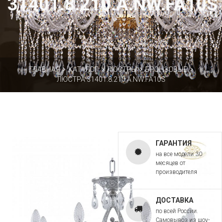
31401.8.210.A.NW.FA10S
ГЛАВНАЯ
КАТАЛОГ
ЛЮСТРЫ
БРОНЗОВЫЕ
ЛЮСТРА 31401.8.210.A.NW.FA10S
ГАРАНТИЯ
на все модели 30
месяцев от
производителя
ДОСТАВКА
по всей России.
Самовывоз из шоу-