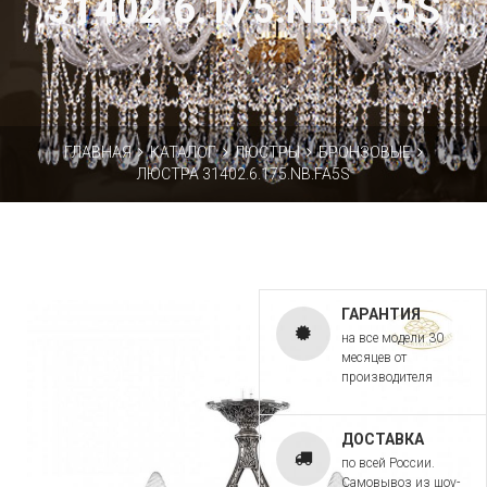
31402.6.175.NB.FA5S
ГЛАВНАЯ
КАТАЛОГ
ЛЮСТРЫ
БРОНЗОВЫЕ
ЛЮСТРА 31402.6.175.NB.FA5S
ГАРАНТИЯ
на все модели 30
месяцев от
производителя
ДОСТАВКА
по всей России.
Самовывоз из шоу-