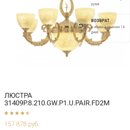
рума
ВОЗВРАТ
и обмен в течении 14
дней
ЛЮСТРА
31409P.8.210.GW.P1.U.PAIR.FD2M
157 878 руб.