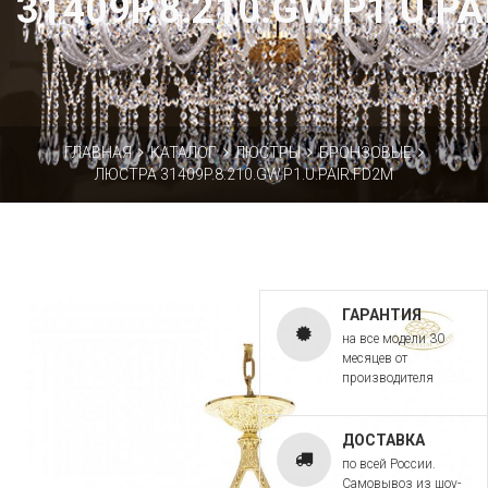
31409P.8.210.GW.P1.U.P
ГЛАВНАЯ
КАТАЛОГ
ЛЮСТРЫ
БРОНЗОВЫЕ
ЛЮСТРА 31409P.8.210.GW.P1.U.PAIR.FD2M
ГАРАНТИЯ
на все модели 30
месяцев от
производителя
ДОСТАВКА
по всей России.
Самовывоз из шоу-