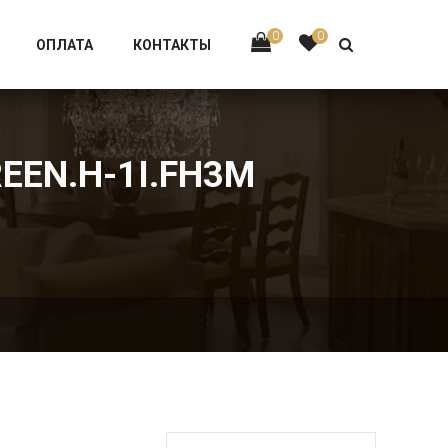
Тел:
+7 926-002-63-43
0
0
ОПЛАТА
КОНТАКТЫ
REEN.H-1I.FH3M