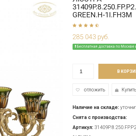
31409P.8.250.FP.P
GREEN.H-1I.FH3M
285 043 руб.
Бесплатная доставка по Москве 
В КОРЗИ
отложить
Купить
Наличие на складе:
уточни
Снята с производства:
Артикул:
31409P.8.250.FP.P