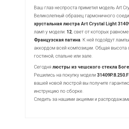
Ваш глаз неспроста приметил модель Art Crys
Великолепный образец гармоничного соеди
хрустальная люстра Art Crystal Light
3140
ламп у модели:
12
, свет от которых равном
Французская патина
. К ней подойдут ламп
аккордом всей композиции. Общая высота
гостиной, спальне или зале.
Сегодня
люстры из чешского стекла Бог
Решились на покупку модели
31409P.8.250.
вашей новой люстрой вы получите гарантию 
инструкцию по сборке.
Следить за нашими акциями и распродажам