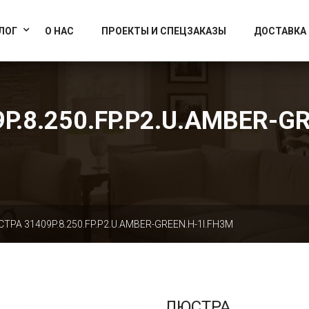
info@artcrystallight.ru
Доставка по всей России
ЛОГ
О НАС
ПРОЕКТЫ И СПЕЦЗАКАЗЫ
ДОСТАВКА
.8.250.FP.P2.U.AMBER-G
ТРА 31409P.8.250.FP.P2.U.AMBER-GREEN.H-1I.FH3M
ЛЮСТРА