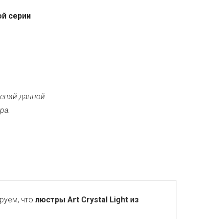
ой серии
ений данной
ра.
руем, что
люстры Art Crystal Light из