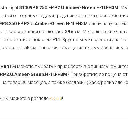
tal Light
31409P.8.250.FP.P2.U.Amber-Green.H-1I.FH3M
. Мы
нения отточенных годами традиций качества с современны
9P.8.250.FP.P2.U.Amber-Green.H-1I.FH3M
очень популярный 
ерно рассеивается по площади
39
кв.м. Металлические част
ы накаливания с цоколем
E14
. Хрустальные подвески для 
 составляет
58
см. Наполняя помещение теплым свечением, э
емия
Вы можете выбрать и приобрести в официальном инте
FP.P2.U.Amber-Green.H-1I.FH3M
? Приобретите ее по цене о
на товар 30 месяцев, а также балдахин (маскировка для кр
и Вы можете в разделе
Акции
!