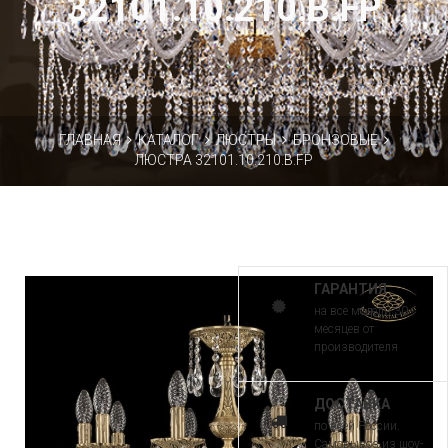
32101.10.210.B.FP
ГЛАВНАЯ
КАТАЛОГ
ЛЮСТРЫ
БРОНЗОВЫЕ
ЛЮСТРА 32101.10.210.B.FP
ГАРАНТИЯ
на все модели 30
месяцев от
производителя
ДОСТАВКА
по всей России.
Самовывоз из шоу-