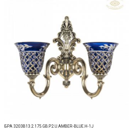
БРА 3203B13.2.175.GB.P2.U.AMBER-BLUE.H-1J