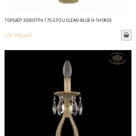
ТОРШЕР 32003TP.6.175.G.P2.U.CLEAR-BLUE.H-1H.FA5S
233 490 руб.