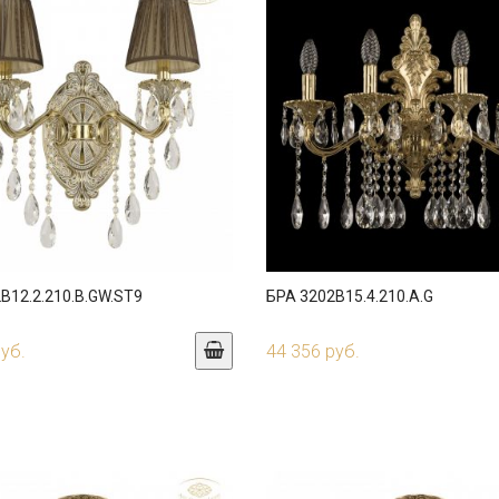
B12.2.210.B.GW.ST9
БРА 3202B15.4.210.A.G
руб.
44 356 руб.