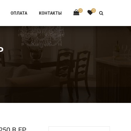
Тел:
+7 926-002-63-43
0
0
ОПЛАТА
КОНТАКТЫ
P
250.B.FP