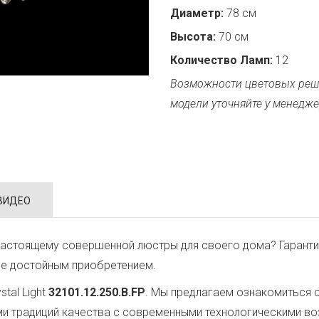
Диаметр:
78 см
Высота:
70 см
Количество Ламп:
12
Возможности цветовых реш
модели уточняйте у менедже
ВИДЕО
настоящему совершенной люстры для своего дома? Гаранти
ее достойным приобретением.
tal Light
32101.12.250.B.FP
. Мы предлагаем ознакомиться 
ми традиций качества с современными технологическими в