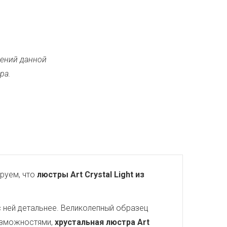
ений данной
ра.
руем, что
люстры Art Crystal Light из
с ней детальнее. Великолепный образец
озможностями,
хрустальная люстра Art