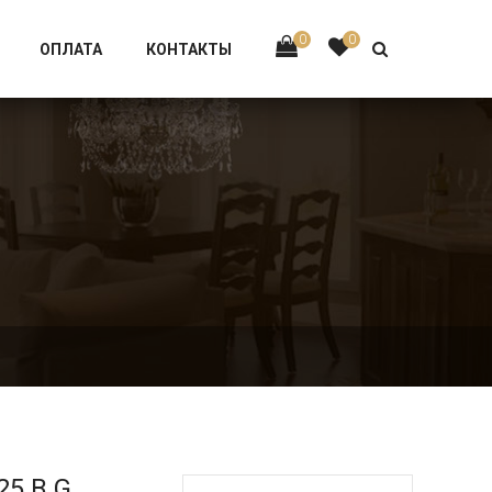
Тел:
+7 926-002-63-43
0
0
ОПЛАТА
КОНТАКТЫ
25.B.G