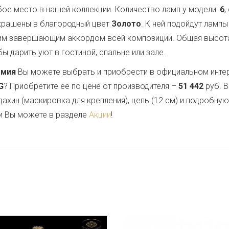
ое место в нашей коллекции. Количество ламп у модели:
6
,
окрашены в благородный цвет
Золото
. К ней подойдут ламп
им завершающим аккордом всей композиции. Общая высот
ы дарить уют в гостиной, спальне или зале.
емия
Вы можете выбрать и приобрести в официальном инте
G
? Приобретите ее по цене от производителя –
51 442
руб. В
дахин (маскировка для крепления), цепь (12 см) и подробну
и Вы можете в разделе
Акции
!