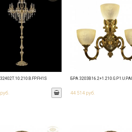
2402T.10.210.B.FP.FH1S
БРА 3203B16.2+1.210.G.P1.U.PA
 руб.
44 514 руб.