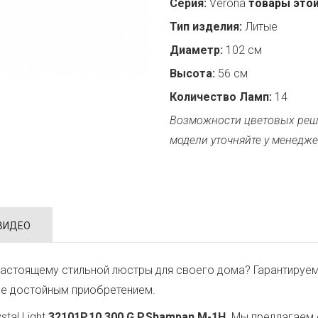
Серия:
Verona
товары этой
Тип изделия:
Литые
Диаметр:
102 см
Высота:
56 см
Количество Ламп:
14
Возможности цветовых реш
модели уточняйте у менедже
ВИДЕО
астоящему стильной люстры для своего дома? Гарантируем
ее достойным приобретением.
tal Light
32101P.10.300.G.P.Shampan.M-1H
. Мы предлагаем 