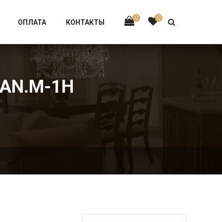
Тел:
+7 926-002-63-43
0
0
ОПЛАТА
КОНТАКТЫ
PAN.M-1H