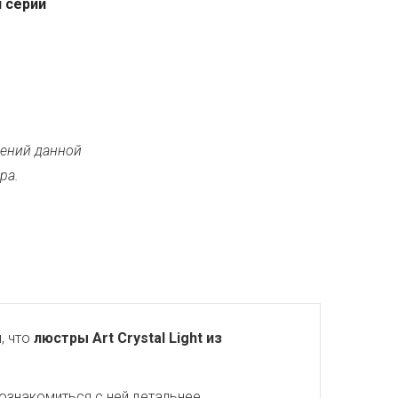
 серии
ений данной
ра.
, что
люстры Art Crystal Light из
ознакомиться с ней детальнее.