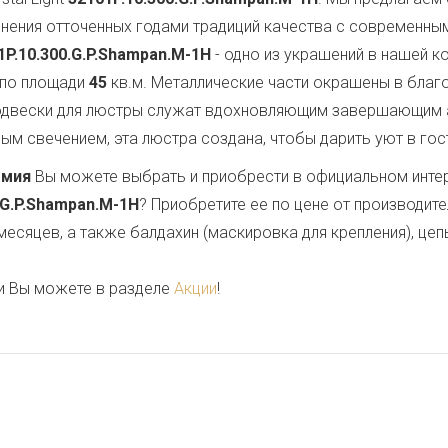
нения отточенных годами традиций качества с современны
1P.10.300.G.P.Shampan.M-1H
- одно из украшений в нашей к
 по площади
45
кв.м. Металлические части окрашены в благ
подвески для люстры служат вдохновляющим завершающим 
м свечением, эта люстра создана, чтобы дарить уют в гост
емия
Вы можете выбрать и приобрести в официальном инте
.G.P.Shampan.M-1H
? Приобретите ее по цене от производит
месяцев, а также балдахин (маскировка для крепления), цеп
и Вы можете в разделе
Акции
!