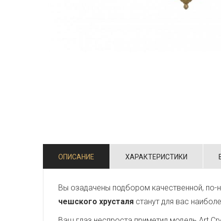
ОПИСАНИЕ
ХАРАКТЕРИСТИКИ
Вы озадачены подбором качественной, по-н
чешского хрусталя
станут для вас наибол
Ваш глаз неспроста приметил модель Art Crys