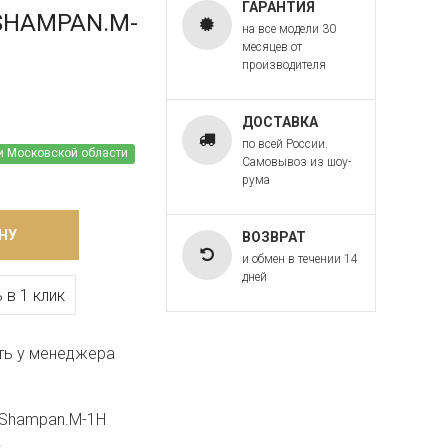
ГАРАНТИЯ
P.SHAMPAN.M-
на все модели 30
месяцев от
производителя
ДОСТАВКА
по всей России.
и Московской области
Самовывоз из шоу-
рума
НУ
ВОЗВРАТ
и обмен в течении 14
дней
 в 1 клик
ть у менеджера
P.Shampan.M-1H