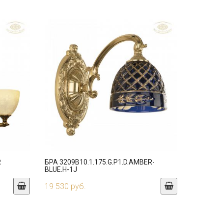
R
БРА 3209B10.1.175.G.P1.D.AMBER-
BLUE.H-1J
19 530 руб.