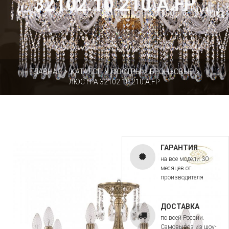
32102.10.210.A.FP
ГЛАВНАЯ
КАТАЛОГ
ЛЮСТРЫ
БРОНЗОВЫЕ
ЛЮСТРА 32102.10.210.A.FP
ГАРАНТИЯ
на все модели 30
месяцев от
производителя
ДОСТАВКА
по всей России.
Самовывоз из шоу-