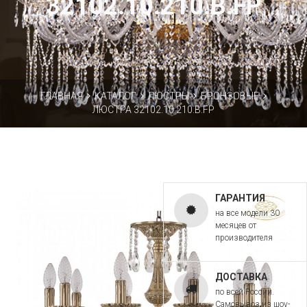
32102.10.210.B.FP
ГЛАВНАЯ
КАТАЛОГ
ЛЮСТРЫ
БРОНЗОВЫЕ
ЛЮСТРА 32102.10.210.B.FP
ГАРАНТИЯ
на все модели 30
месяцев от
производителя
ДОСТАВКА
по всей России.
Самовывоз из шоу-